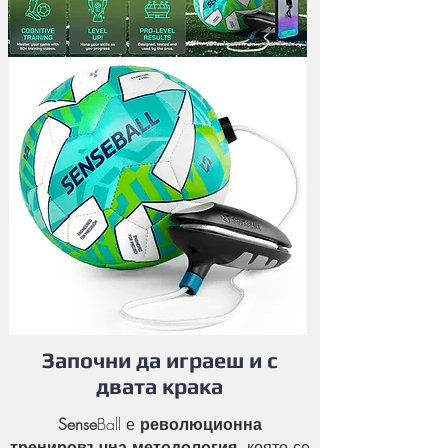
Започни да играеш и с
двата крака
Sense
Ball е
революционна
тренировъчна методология
, която се