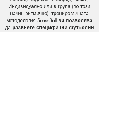
Индивидуално или в група (по този
начин ритмично), тренировъчната
методология
SenseBall ви позволява
да развиете специфични футболни
умения, да реагирате по-бързо и да
придобиете ритъм
.
Отлично боравене и контрол над топката
Перфектно развитие и на двата крака
Развитие на когнитивните умения
Подобрява възприятието и координацията