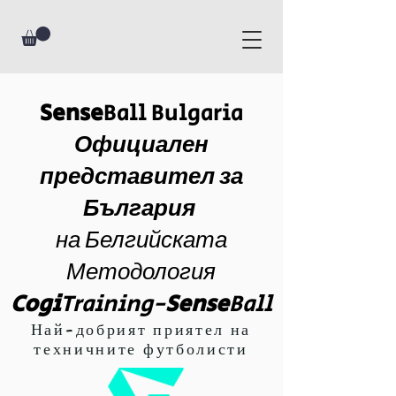
Sense
Ball Bulgaria
Официален
представител за
България
на Белгийската
Методология
Cogi
Training-
Sense
Ball
Най-добрият приятел на
техничните футболисти