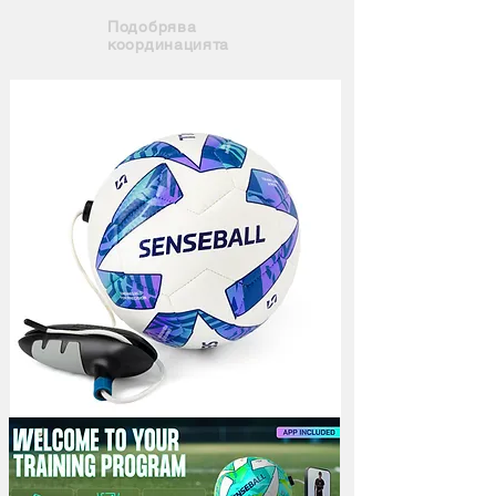
Подобрява
координацията