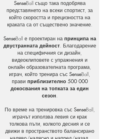
Sense
Ball също така подобрява
представянето на всеки спортист, за
който скоростта и прецизността на
краката са от съществено значение.
Sense
Ball е проектиран на
принципа на
двустранната дейност
. Благодарение
на специфичния си дизайн,
видеоклиповете с упражнения и
онлайн образователната програма,
играч, който тренира със
Sense
Ball,
прави
приблизително 500 000
докосвания на топката за един
сезон
.
По време на тренировка със
Sense
Ball,
играчът използва левия си крак
толкова пъти, колкото десния и се
движи в пространството балансирано
наляво/надясно и напред/назад.