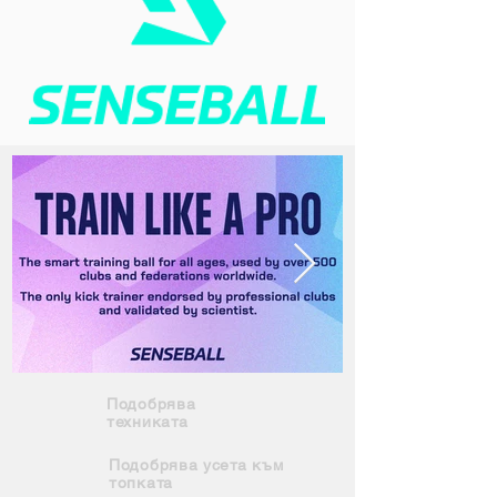
Подобрява
техниката
Подобрява усета към
топката