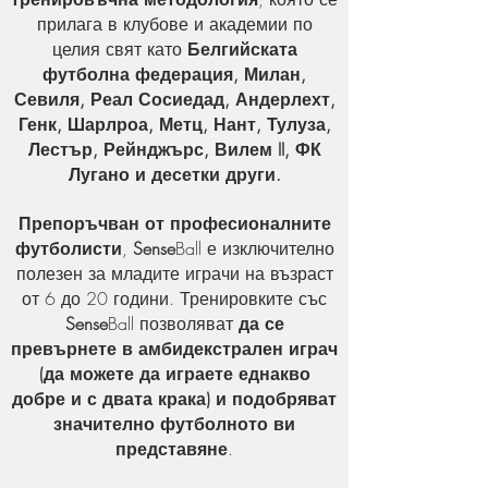
прилага в клубове и академии по
целия свят като
Белгийската
футболна федерация, Милан,
Севиля, Реал Сосиедад, Андерлехт,
Генк, Шарлроа, Метц, Нант, Тулуза,
Лестър, Рейнджърс, Вилем II, ФК
Лугано и десетки други.
Препоръчван от професионалните
футболисти
,
Sense
Ball е изключително
полезен за младите играчи на възраст
от 6 до 20 години. Тренировките със
Sense
Ball позволяват
да се
превърнете в амбидекстрален играч
(да можете да играете еднакво
добре и с двата крака) и подобряват
значително футболното ви
представяне
.