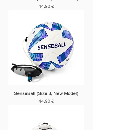
Price
44,90 €
SenseBall (Size 3, New Model)
Price
44,90 €