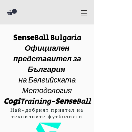
Sense
Ball Bulgaria
Официален
представител за
България
на Белгийската
Методология
Cogi
Training-
Sense
Ball
Най-добрият приятел на
техничните футболисти