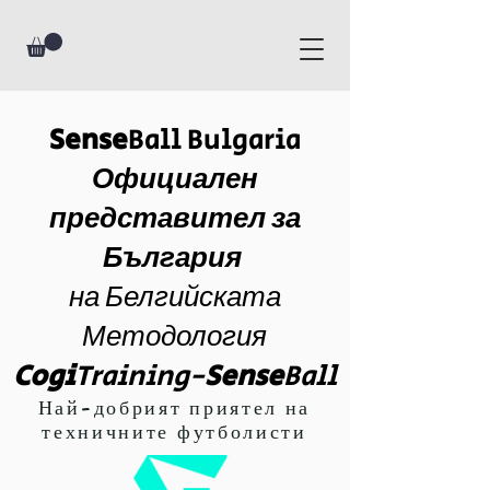
Sense
Ball Bulgaria
Официален
представител за
България
на Белгийската
Методология
Cogi
Training-
Sense
Ball
Най-добрият приятел на
техничните футболисти