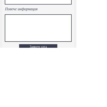
Повече информация
Заявете сега
ЗА НАС
СенсБол България
Всички права запазени ®
2026
БЪРЗИ
КОНТАКТ