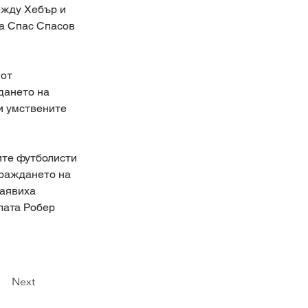
ежду Хебър и 
а Спас Спасов 
от 
дането на 
и умствените 
ите футболисти 
граждането на 
аявиха 
лата Робер 
Next