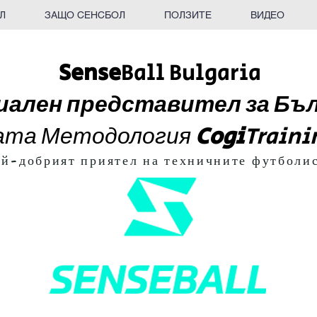
Л
ЗАЩО СЕНСБОЛ
ПОЛЗИТЕ
ВИДЕО
Sense
Ball Bulgaria
ален представител за Бъ
ката Методология
Cogi
Traini
й-добрият приятел на техничните футболи