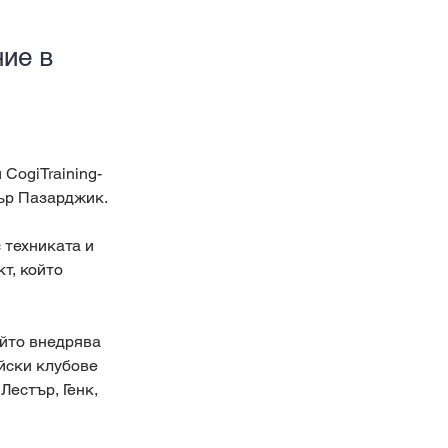
ние в
CogiTraining-
ър Пазарджик. 
 техниката и 
т, който 
йто внедрява 
йски клубове 
естър, Генк, 