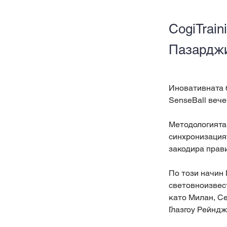
CogiTrain
Пазардж
Иновативната б
SenseBall вече
Методологията 
синхронизацият
закодира прав
По този начин 
световноизвес
като Милан, Се
Глазгоу Рейндж