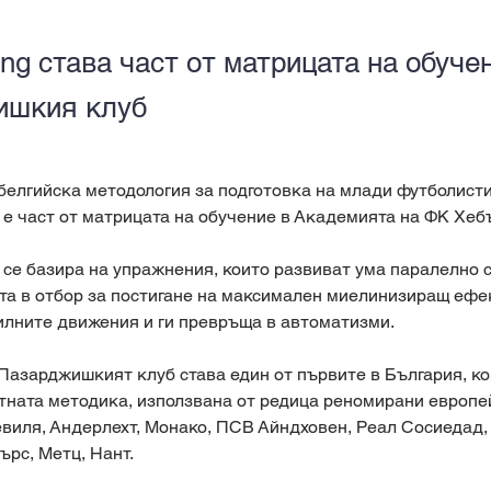
ing става част от матрицата на обуче
ишкия клуб
елгийска методология за подготовка на млади футболисти 
 е част от матрицата на обучение в Академията на ФК Хеб
се базира на упражнения, които развиват ума паралелно с
а в отбор за постигане на максимален миелинизиращ ефек
илните движения и ги превръща в автоматизми.
Пазарджишкият клуб става един от първите в България, ко
тната методика, използвана от редица реномирани европе
виля, Андерлехт, Монако, ПСВ Айндховен, Реал Сосиедад, Л
ърс, Метц, Нант.