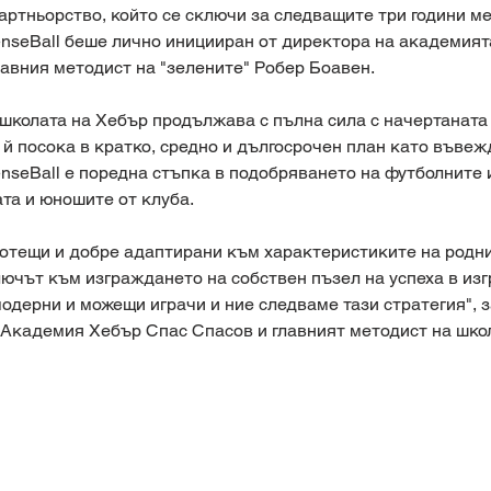
артньорство, който се сключи за следващите три години м
enseBall беше лично иницииран от директора на академият
лавния методист на "зелените" Робер Боавен.
школата на Хебър продължава с пълна сила с начертаната 
й посока в кратко, средно и дългосрочен план като въвеж
enseBall е поредна стъпка в подобряването на футболните 
та и юношите от клуба.
ботещи и добре адаптирани към характеристиките на родн
ючът към изграждането на собствен пъзел на успеха в из
одерни и можещи играчи и ние следваме тази стратегия", з
 Академия Хебър Спас Спасов и главният методист на шко