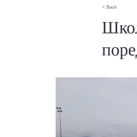
< Back
Школ
поре