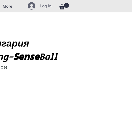
Log In
More
лгария
ng-
Sense
Ball
сти