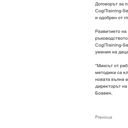
Договорът за п
CogiTraining-S
и одобрен от г
Развитието на 
ръководството 
CogiTraining-S
умения на деца
"Миксът от ра
методики са кл
новата вълна м
директорът на
Боавен.  
Previous