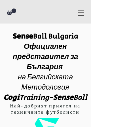
Sense
Ball Bulgaria
Официален
представител за
България
на Белгийската
Методология
Cogi
Training-
Sense
Ball
Най-добрият приятел на
техничните футболисти