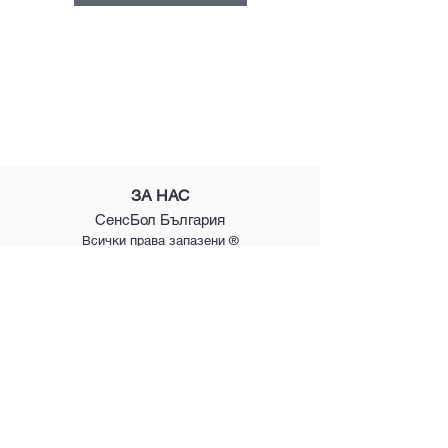
ЗА НАС
СенсБол България
Всички права запазени ®
2026
БЪРЗИ
КОНТАКТ
ЛИНКОВЕ
Методологията
+359 888 88 11 02
senseballbg@gmail.c
Ползите
om
Видео